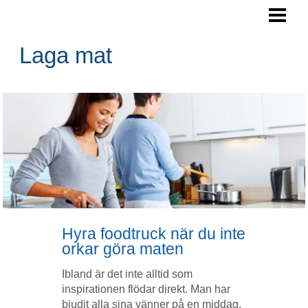
LAGA MAT
ARBETSYTA KÖK
Laga mat
SPARA PENGAR
NYTTIGA RÅVAROR
BLOGG
Hyra foodtruck när du inte
orkar göra maten
Ibland är det inte alltid som
inspirationen flödar direkt. Man har
bjudit alla sina vänner på en middag.