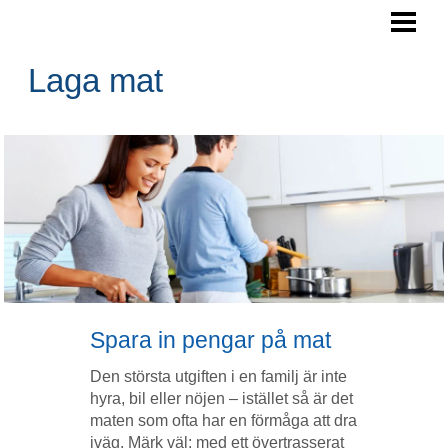
LAGA MAT
ARBETSYTA KÖK
Laga mat
SPARA PENGAR
NYTTIGA RÅVAROR
BLOGG
Spara in pengar på mat
Den största utgiften i en familj är inte
hyra, bil eller nöjen – istället så är det
maten som ofta har en förmåga att dra
iväg. Märk väl; med ett övertrasserat