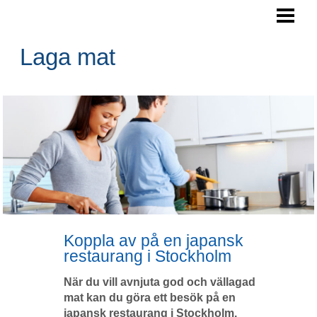
LAGA MAT
ARBETSYTA KÖK
Laga mat
SPARA PENGAR
NYTTIGA RÅVAROR
BLOGG
Koppla av på en japansk
restaurang i Stockholm
När du vill avnjuta god och vällagad
mat kan du göra ett besök på en
japansk restaurang i Stockholm.