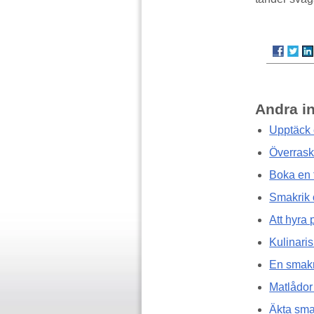
Andra i
Upptäck 
Överrask
Boka en t
Smakrik 
Att hyra 
Kulinari
En smakr
Matlådor
Äkta sma