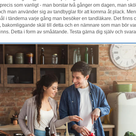
 precis som vanligt - man borstar två gånger om dagen, man skö
ch man använder sig av tandbyglar för att komma åt plack. Me
 hål i tänderna varje gång man besöker en tandläkare. Det finns of
 bakomliggande skäl till detta och en nämnare som man bör v
inns. Detta i form av småätande. Testa gärna dig själv och svara 