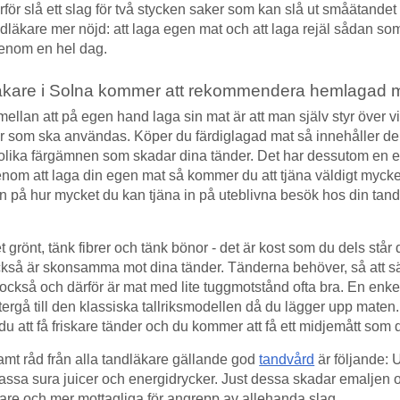
ärför slå ett slag för två stycken saker som kan slå ut småätand
ndläkare mer nöjd: att laga egen mat och att laga rejäl sådan s
genom en hel dag.
läkare i Solna kommer att rekommendera hemlagad 
ellan att på egen hand laga sin mat är att man själv styr över v
r som ska användas. Köper du färdiglagad mat så innehåller de
olika färgämnen som skadar dina tänder. Det har dessutom en
nom att laga din egen mat så kommer du att tjäna väldigt myck
n på hur mycket du kan tjäna in på uteblivna besök hos din tand
grönt, tänk fibrer och tänk bönor - det är kost som du dels står
kså är skonsamma mot dina tänder. Tänderna behöver, så att s
också och därför är mat med lite tuggmotstånd ofta bra. En enkel
 återgå till den klassiska tallriksmodellen då du lägger upp maten
u att få friskare tänder och du kommer att få ett midjemått som 
mt råd från alla tandläkare gällande god
tandvård
är följande: 
assa sura juicer och energidrycker. Just dessa skadar emaljen 
are och mer mottagliga för angrepp av allehanda slag.