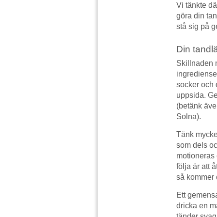
Vi tänkte d
göra din ta
stå sig på 
Din tand
Skillnaden m
ingrediense
socker och 
uppsida. Ge
(betänk äve
Solna).
Tänk mycket 
som dels oc
motioneras 
följa är att
så kommer d
Ett gemensa
dricka en m
tänder svag