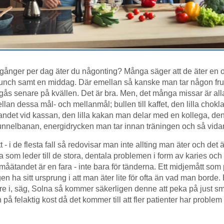
ånger per dag äter du någonting? Många säger att de äter en o
 lunch samt en middag. Där emellan så kanske man tar någon fru
gås senare på kvällen. Det är bra. Men, det många missar är all
lan dessa mål- och mellanmål; bullen till kaffet, den lilla chok
andet vid kassan, den lilla kakan man delar med en kollega, de
tunnelbanan, energidrycken man tar innan träningen och så vida
t - i de flesta fall så redovisar man inte allting man äter och det ä
som leder till de stora, dentala problemen i form av karies och 
åätandet är en fara - inte bara för tänderna. Ett midjemått som p
en ha sitt ursprung i att man äter lite för ofta än vad man borde
re i, säg, Solna så kommer säkerligen denne att peka på just s
på felaktig kost då det kommer till att fler patienter har proble