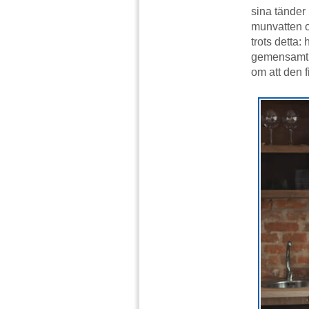
sina tänder
munvatten o
trots detta:
gemensamt,
om att den f