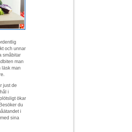
rdentlig
kt och unnar
a småbitar
ladbiten man
n läsk man
re.
r just de
hål i
lötsligt ökar
. Besöker du
måätandet i
m med sina