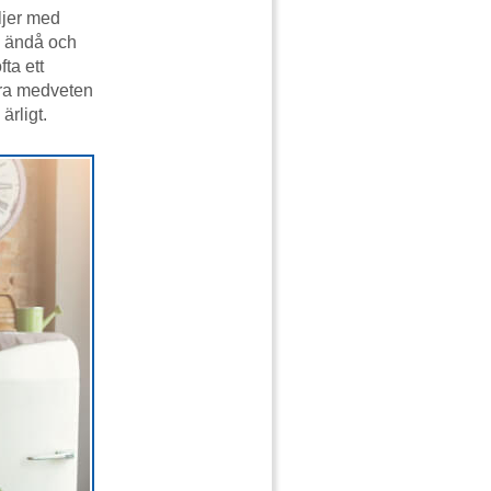
ljer med
n ändå och
ta ett
ara medveten
ärligt.