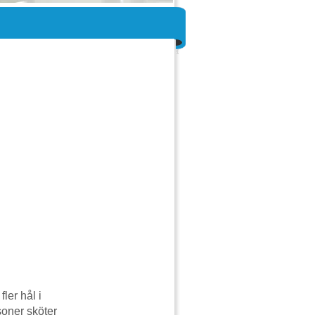
ler hål i
soner sköter