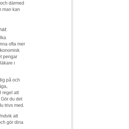
et och därmed
om man kan
mat
ilka
nna ofta mer
 ekonomisk
et pengar
läkare i
 dig på och
äga,
 regel att
. Gör du det
du trivs med.
Undvik att
och gör dina