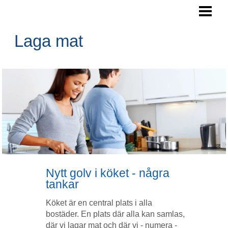
LAGA MAT
ARBETSYTA KÖK
Laga mat
SPARA PENGAR
NYTTIGA RÅVAROR
BLOGG
Nytt golv i köket - några
tankar
Köket är en central plats i alla
bostäder. En plats där alla kan samlas,
där vi lagar mat och där vi - numera -