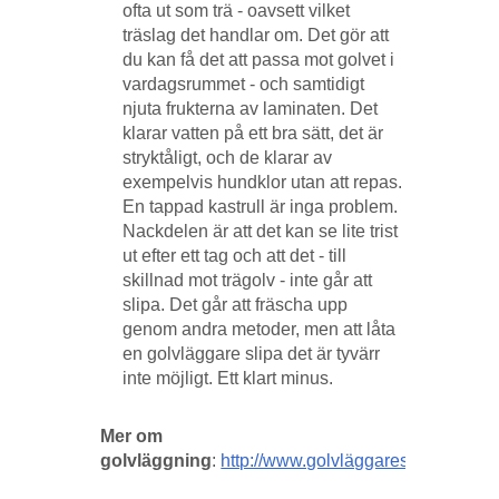
ofta ut som trä - oavsett vilket
träslag det handlar om. Det gör att
du kan få det att passa mot golvet i
vardagsrummet - och samtidigt
njuta frukterna av laminaten. Det
klarar vatten på ett bra sätt, det är
stryktåligt, och de klarar av
exempelvis hundklor utan att repas.
En tappad kastrull är inga problem.
Nackdelen är att det kan se lite trist
ut efter ett tag och att det - till
skillnad mot trägolv - inte går att
slipa. Det går att fräscha upp
genom andra metoder, men att låta
en golvläggare slipa det är tyvärr
inte möjligt. Ett klart minus.
Mer om
golvläggning
:
http://www.golvläggarestockholm.n