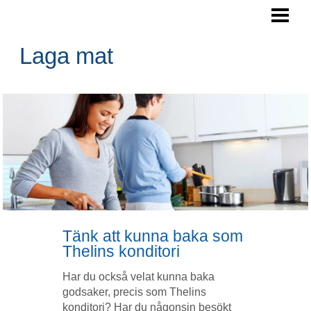
LAGA MAT
ARBETSYTA KÖK
Laga mat
SPARA PENGAR
NYTTIGA RÅVAROR
BLOGG
Tänk att kunna baka som
Thelins konditori
Har du också velat kunna baka
godsaker, precis som Thelins
konditori? Har du någonsin besökt