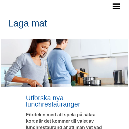
LAGA MAT
ARBETSYTA KÖK
Laga mat
SPARA PENGAR
NYTTIGA RÅVAROR
BLOGG
Utforska nya
lunchrestauranger
Fördelen med att spela på säkra
kort när det kommer till valet av
lunchrestaurang är att man vet vad