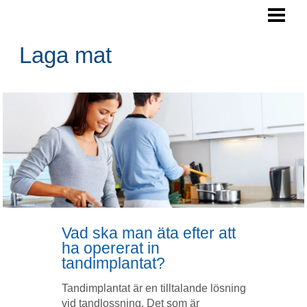
LAGA MAT
ARBETSYTA KÖK
Laga mat
SPARA PENGAR
NYTTIGA RÅVAROR
BLOGG
Vad ska man äta efter att
ha opererat in
tandimplantat?
Tandimplantat är en tilltalande lösning
vid tandlossning. Det som är